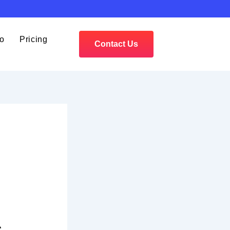
io
Pricing
Contact Us
s