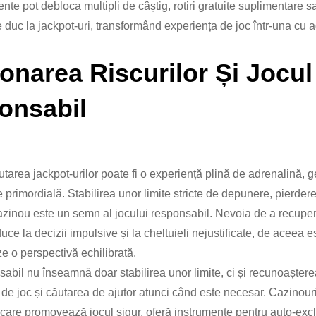
te pot debloca multipli de câștig, rotiri gratuite suplimentare s
e duc la jackpot-uri, transformând experiența de joc într-una cu 
onarea Riscurilor Și Jocul
onsabil
utarea jackpot-urilor poate fi o experiență plină de adrenalină, 
te primordială. Stabilirea unor limite stricte de depunere, pierdere
cazinou este un semn al jocului responsabil. Nevoia de a recuper
uce la decizii impulsive și la cheltuieli nejustificate, de aceea e
e o perspectivă echilibrată.
sabil nu înseamnă doar stabilirea unor limite, ci și recunoașter
e joc și căutarea de ajutor atunci când este necesar. Cazinouril
care promovează jocul sigur, oferă instrumente pentru auto-excl