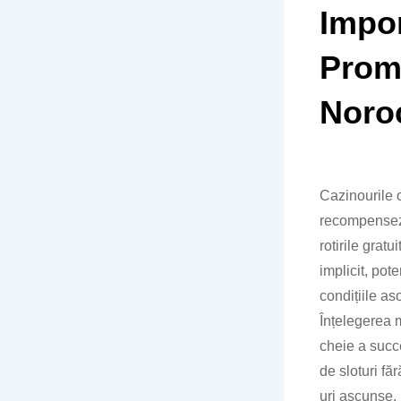
Impor
Promo
Noro
Cazinourile o
recompenseze 
rotirile grat
implicit, pote
condițiile aso
Înțelegerea m
cheie a succe
de sloturi făr
uri ascunse.