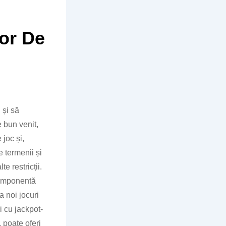
lor De
 și să
 bun venit,
 joc și,
e termenii și
e restricții.
 componentă
a noi jocuri
ri cu jackpot-
 poate oferi