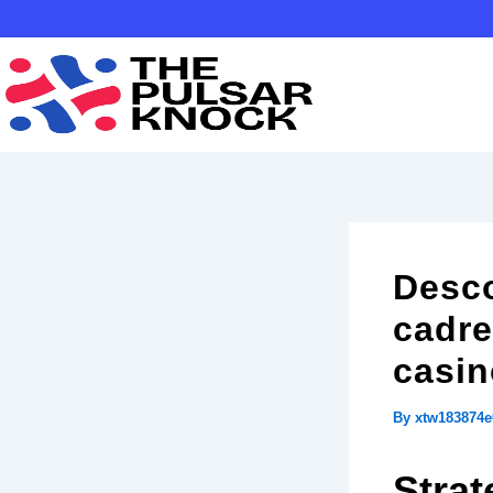
Skip
to
content
Desco
cadre
casin
By
xtw183874
Strat