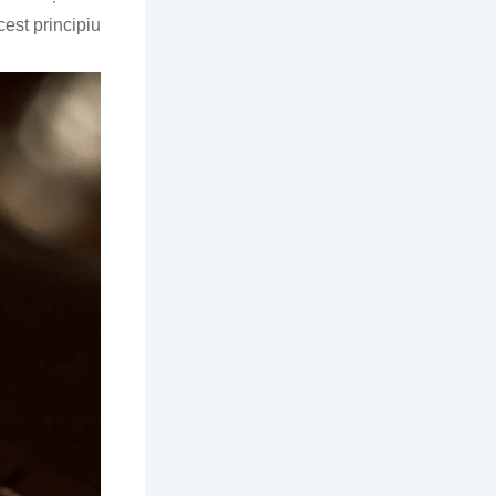
cest principiu