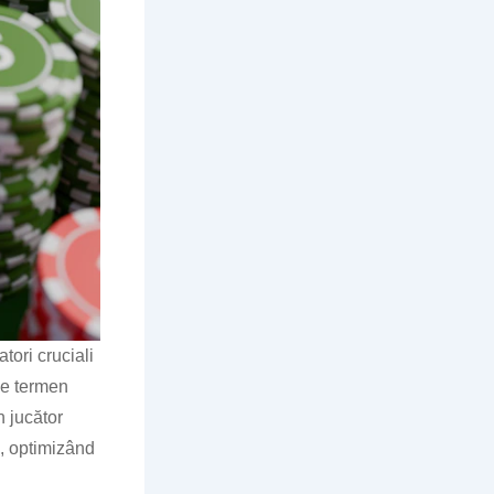
tori cruciali
pe termen
n jucător
sc, optimizând