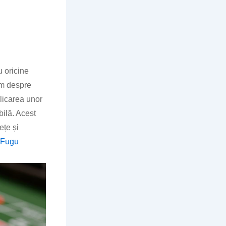
u oricine
im despre
licarea unor
bilă. Acest
ețe și
Fugu