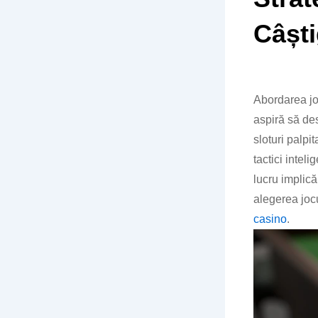
Câști
Abordarea joc
aspiră să de
sloturi palpi
tactici intel
lucru implică
alegerea jocu
casino
.