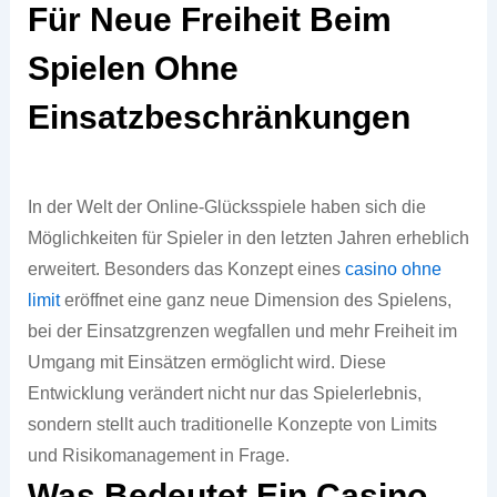
Für Neue Freiheit Beim
Spielen Ohne
Einsatzbeschränkungen
In der Welt der Online-Glücksspiele haben sich die
Möglichkeiten für Spieler in den letzten Jahren erheblich
erweitert. Besonders das Konzept eines
casino ohne
limit
eröffnet eine ganz neue Dimension des Spielens,
bei der Einsatzgrenzen wegfallen und mehr Freiheit im
Umgang mit Einsätzen ermöglicht wird. Diese
Entwicklung verändert nicht nur das Spielerlebnis,
sondern stellt auch traditionelle Konzepte von Limits
und Risikomanagement in Frage.
Was Bedeutet Ein Casino