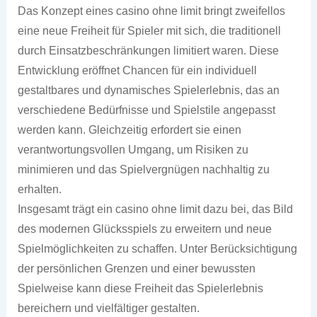
Das Konzept eines casino ohne limit bringt zweifellos
eine neue Freiheit für Spieler mit sich, die traditionell
durch Einsatzbeschränkungen limitiert waren. Diese
Entwicklung eröffnet Chancen für ein individuell
gestaltbares und dynamisches Spielerlebnis, das an
verschiedene Bedürfnisse und Spielstile angepasst
werden kann. Gleichzeitig erfordert sie einen
verantwortungsvollen Umgang, um Risiken zu
minimieren und das Spielvergnügen nachhaltig zu
erhalten.
Insgesamt trägt ein casino ohne limit dazu bei, das Bild
des modernen Glücksspiels zu erweitern und neue
Spielmöglichkeiten zu schaffen. Unter Berücksichtigung
der persönlichen Grenzen und einer bewussten
Spielweise kann diese Freiheit das Spielerlebnis
bereichern und vielfältiger gestalten.